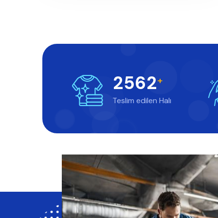
2
5
6
2
+
Teslim edilen Halı