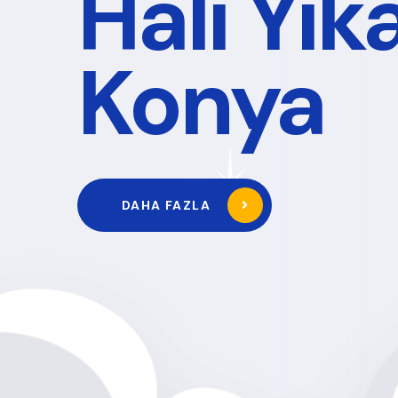
Güvenili
Hızlı Hi
HAKKIMIZDA