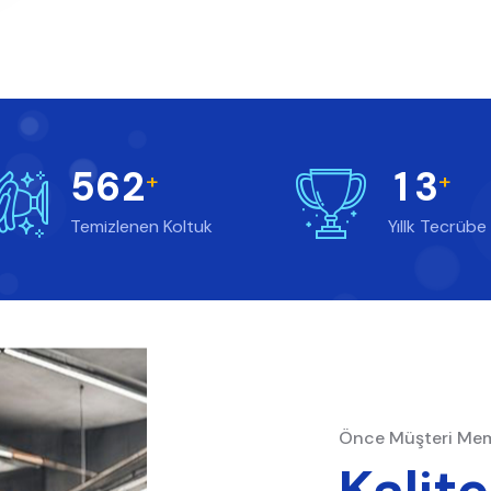
5
6
2
1
3
+
+
Temizlenen Koltuk
Yıllk Tecrübe
Önce Müşteri Mem