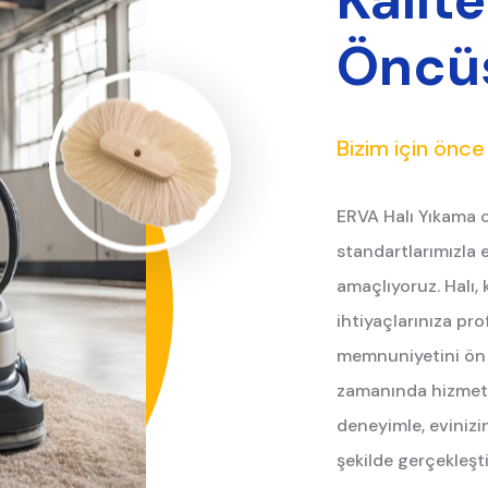
Kalite
Öncü
Bizim için önc
ERVA Halı Yıkama o
standartlarımızla e
amaçlıyoruz. Halı, 
ihtiyaçlarınıza pr
memnuniyetini ön p
zamanında hizmet v
deneyimle, evinizin 
şekilde gerçekleşt