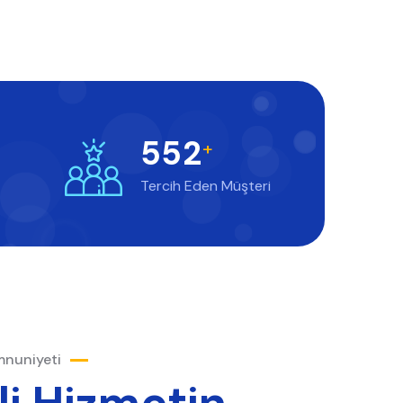
5
5
2
+
Tercih Eden Müşteri
nuniyeti