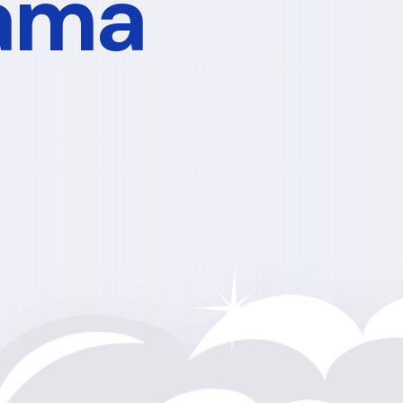
r
zmet