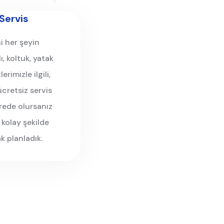
Servis
 her şeyin
, koltuk, yatak
rimizle ilgili,
ücretsiz servis
rede olursanız
e kolay şekilde
k planladık.