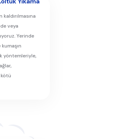
Koltuk Yıkama
n kaldırılmasına
zde veya
lıyoruz. Yerinde
le kumaşın
k yöntemleriyle,
ağlar,
 kötü